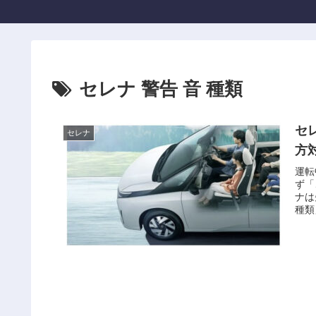
セレナ 警告 音 種類
セ
セレナ
方
運転
ず「
ナは
種類