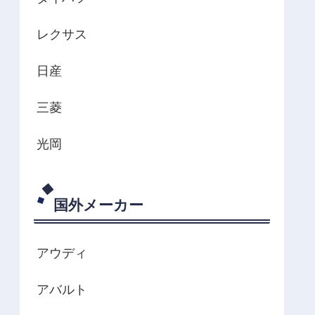
レクサス
日産
三菱
光岡
国外メーカー
アウディ
アバルト