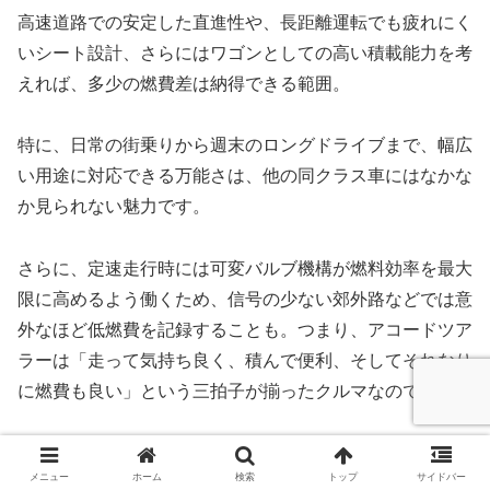
高速道路での安定した直進性や、長距離運転でも疲れにく
いシート設計、さらにはワゴンとしての高い積載能力を考
えれば、多少の燃費差は納得できる範囲。
特に、日常の街乗りから週末のロングドライブまで、幅広
い用途に対応できる万能さは、他の同クラス車にはなかな
か見られない魅力です。
さらに、定速走行時には可変バルブ機構が燃料効率を最大
限に高めるよう働くため、信号の少ない郊外路などでは意
外なほど低燃費を記録することも。つまり、アコードツア
ラーは「走って気持ち良く、積んで便利、そしてそれなり
に燃費も良い」という三拍子が揃ったクルマなのです。
燃費ばかりを優先して選んだ車が、思わぬストレスの原因
メニュー
ホーム
検索
トップ
サイドバー
になるケースも少なくありません。その点、アコードツア