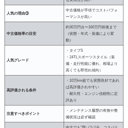
中古価格が手頃でコストパフォ
人気の理由③
ーマンスが高い
約30万円台〜160万円前後まで
中古価格帯の目安
（状態・年式・装備により変
動）
・タイプS
・24TLスポーツスタイル（装
人気グレード
備・走行性能に優れ、相場より
高くても即売れ傾向）
・10万km超でも状態良好であれ
ば高評価されやすい
高評価される条件
・耐久性・エンジン信頼性に定
評あり
・メンテナンス履歴の有無や整
注意すべきポイント
備状況は必ず確認
中古でも“買い”な1台。コスパと