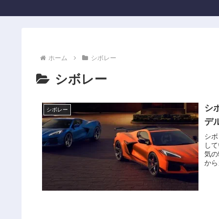
ホーム
シボレー
シボレー
シ
シボレー
デ
シボ
して
気の
から