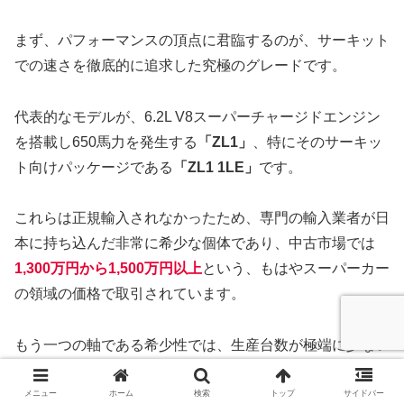
まず、パフォーマンスの頂点に君臨するのが、サーキット
での速さを徹底的に追求した究極のグレードです。
代表的なモデルが、6.2L V8スーパーチャージドエンジン
を搭載し650馬力を発生する
「ZL1」
、特にそのサーキッ
ト向けパッケージである
「ZL1 1LE」
です。
これらは正規輸入されなかったため、専門の輸入業者が日
本に持ち込んだ非常に希少な個体であり、中古市場では
1,300万円から1,500万円以上
という、もはやスーパーカー
の領域の価格で取引されています。
もう一つの軸である希少性では、生産台数が極端に少ない
公式の限定車や、歴史を締めくくる最終モデルが該当しま
す。例えば、6代目の最後に日本国内50台限定で販売され
メニュー
ホーム
検索
トップ
サイドバー