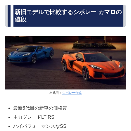
新旧モデルで比較するシボレー カマロの
値段
出典元：
シボレー公式
最新6代目の新車の価格帯
主力グレードLT RS
ハイパフォーマンスなSS