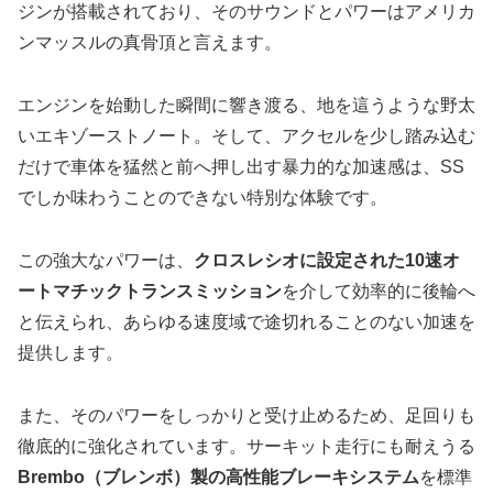
ジンが搭載されており、そのサウンドとパワーはアメリカ
ンマッスルの真骨頂と言えます。
エンジンを始動した瞬間に響き渡る、地を這うような野太
いエキゾーストノート。そして、アクセルを少し踏み込む
だけで車体を猛然と前へ押し出す暴力的な加速感は、SS
でしか味わうことのできない特別な体験です。
この強大なパワーは、
クロスレシオに設定された10速オ
ートマチックトランスミッション
を介して効率的に後輪へ
と伝えられ、あらゆる速度域で途切れることのない加速を
提供します。
また、そのパワーをしっかりと受け止めるため、足回りも
徹底的に強化されています。サーキット走行にも耐えうる
Brembo（ブレンボ）製の高性能ブレーキシステム
を標準