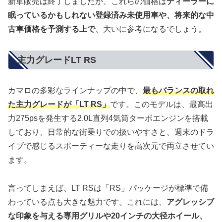
新車販売は終了しましたが、これらの価格は
ディーラーに
眠っているかもしれない登録済み未使用車や、将来的な中
古車価格を予測する上で
、大いに参考になるでしょう。
主力グレードLT RS
カマロの多彩なラインナップの中で、
最もバランスの取れ
た主力グレードが「LT RS」
です。このモデルは、最高出
力275psを発生する2.0L直列4気筒ターボエンジンを搭載
しており、日常的な街乗りでの扱いやすさと、週末のドラ
イブで感じるスポーティーな走りを高次元で両立させてい
ます。
言ってしまえば、LT RSは「RS」パッケージが標準で備
わっている点も大きな魅力です。これには、
アグレッシブ
な印象を与える専用グリルや20インチの大径ホイール、