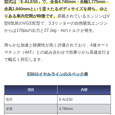
型式は「E-ALE50」で、全長4,740mm・全幅1,775mm・
全高1,940mmという堂々たるボディサイズを持ち、ゆと
りある車内空間が特徴です。
搭載されているエンジンはV
型6気筒のVG33E型で、3.3リッターの自然吸気エンジン
からは170psの出力と27.1kg・mのトルクが発生。
滑らかな加速と静粛性が高く評価されており、4速オート
マチック（4AT）との組み合わせで街乗りから高速走行ま
で幅広く対応します。
E50ロイヤルラインのスペック表
項目
内容
型式
E-ALE50
全長
4,740mm