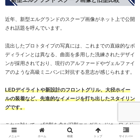
近年、新型エルグランドのスクープ画像がネット上で公開
され話題を呼んでいます。
流出したプロトタイプの写真には、これまでの直線的なボ
ディラインとは異なる、曲面を多用した洗練されたデザイ
ンが採用されており、現行のアルファードやヴェルファイ
アのような高級ミニバンに対抗する意志が感じられます。
LEDデイライトや新設計のフロントグリル、大径ホイー
ルの装着など、先進的なイメージを打ち出したスタイリン
グです。
これに対して、e50型を含む旧型エルグランドは、ワイド
で堂々とした存在感と、角ばった重厚なデザインが特徴で
メニュー
ホーム
検索
トップ
サイドバー