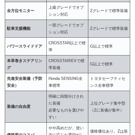
上級グレードでオプ
全方位モニター
Zグレードで標準装備
ション対応
一部グレードでオプ
駐車支援機能
Zグレードで標準装備
ション対応
CROSSTAR以上で標
パワースライドドア
G以上で標準
準
本革巻きステアリン
CROSSTAR/EXで標
G以上で標準
グ
準装備
先進安全装備（予防
Honda SENSING全
トヨタセーフティセ
安全）
車標準
ンス全車標準
明確に段階分けされ
た装備
上位グレード集中型
装備の自由度
必要なものを選びや
（Zに装備が集中）
すい
やや高めだが、使い
価格優位あり。Zは装
価格面のコスパ
方に応じた選択がし