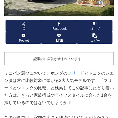
X
Facebook
はてブ
Pocket
LINE
コピー
記事内に広告が含まれています。
ミニバン選びにおいて、ホンダの
フリード
とトヨタのシエ
ンタは常に比較対象に挙がる2大人気モデルです。「フリ
ードとシエンタの比較」と検索してこの記事にたどり着い
た方は、きっと家族構成やライフスタイルに合った1台を
探しているのではないでしょうか？
この記事では、室内の広さと快適性はどちらが上か？とい