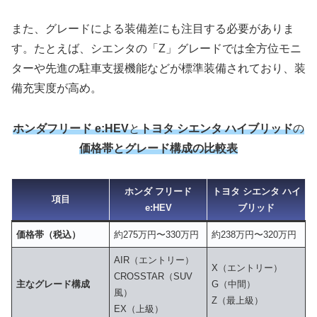
また、グレードによる装備差にも注目する必要がありま
す。たとえば、シエンタの「Z」グレードでは全方位モニ
ターや先進の駐車支援機能などが標準装備されており、装
備充実度が高め。
ホンダフリード e:HEV
と
トヨタ シエンタ ハイブリッド
の
価格帯とグレード構成の比較表
ホンダ フリード
トヨタ シエンタ ハイ
項目
e:HEV
ブリッド
価格帯（税込）
約275万円〜330万円
約238万円〜320万円
AIR（エントリー）
X（エントリー）
CROSSTAR（SUV
主なグレード構成
G（中間）
風）
Z（最上級）
EX（上級）