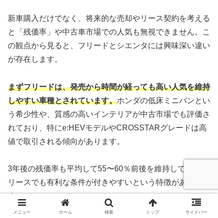
新車購入だけでなく、将来的な売却やリース契約を考える
と「残価率」や中古車市場での人気も無視できません。こ
の観点から見ると、フリードとシエンタには興味深い違い
が存在します。
まずフリードは、発売から時間が経っても高い人気を維持
しやすい車種とされています。
ホンダの低床ミニバンとい
う希少性や、質感の高いインテリアが中古市場でも評価さ
れており、特にe:HEVモデルやCROSSTARグレードは高
値で取引される傾向があります。
3年後の残価率も平均して55〜60％前後を維持しており、
リースでも有利な条件が付きやすいという特徴がありま
す。
メニュー
ホーム
検索
トップ
サイドバー