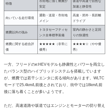
市街地に強く燃費が
坂道や高速で自然な
特徴
安定
加速と静音性
通勤・送迎・市街地
高速・郊外・長距離
向いている走行環境
メイン
ドライブ
トヨタセーフティセ
室内の静かさと足回
燃費以外の強み
ンス全車標準装備
りの快適性
燃費に関する総合評
★★★★★（非常に
★★★★☆（やや優
価
優秀）
秀）
一方、フリードのe:HEVモデルも静粛性とパワーを両立し
たバランス型のハイブリッドシステムを搭載しています
が、燃費では若干シエンタに劣る傾向があります。WLTC
モードで25.4km/L前後とされており、街中では18km/L前
後に落ち着くことが多いようです。
ただ、高速道路や坂道ではエンジンとモーターの切り替え