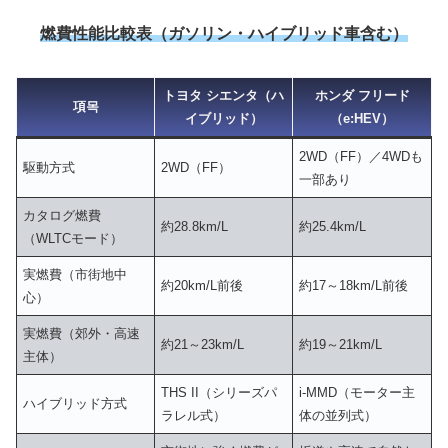
燃費性能比較表（ガソリン・ハイブリッド車含む）
トヨタ シエンタ（ハ
ホンダ フリード
項목
イブリッド）
（e:HEV）
2WD（FF）／4WDも
駆動方式
2WD（FF）
一部あり
カタログ燃費
約28.8km/L
約25.4km/L
（WLTCモード）
実燃費（市街地中
約20km/L前後
約17～18km/L前後
心）
実燃費（郊外・高速
約21～23km/L
約19～21km/L
主体）
THS II（シリーズパ
i-MMD（モーター主
ハイブリッド方式
ラレル式）
体の並列式）