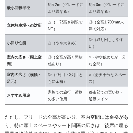
約5.2m（グレードに
約5.0m（グレードに
最小回転半径
より異なる）
より異なる）
△（一部高さ制限で
◎（全高1,700mm未
立体駐車場への対応
NG）
満で対応）
◎（取り回ししやす
小回り性能
△（やや大きめ）
い）
室内の広さ（頭上空
◎（全高が高く開放
○（やや低めだが十分
間）
感あり）
な空間）
室内の広さ（横幅・
◎（2列目・3列目と
○（必要十分なスペー
足元）
もに余裕）
ス）
家族での旅行・荷物
都市部での買い物・
おすすめ用途
の多い使用
通勤メイン
ただし、フリードの全高が高い分、室内空間には余裕があ
り、特に頭上スペースやシート間隔の広さは、後席に座る