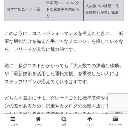
日常使い・コンパク
大人数での移動・長
おすすめユーザー層
トな家族車を求める
距離旅行が多い家庭
方
このように、コストパフォーマンスを考えたときに、「必
要な機能だけを備えた手ごろなミニバン」を探しているな
ら、フリードが非常に魅力的です。
逆に、多少コストがかかっても「大人数での快適な移動」
や「最新技術を活用した運転支援」を重視したい人には、
ステップワゴンが応えてくれるはずです。
どちらを選ぶにせよ、グレードごとに標準装備やオプショ
ンの差があるため、試乗やカタログの比較を通じて、自分
たちに本当に必要な装備が含まれているかをしっかり確認
することが、満足のいく買い物につながります。
メニュー
ホーム
検索
トップ
サイドバー