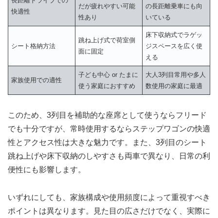
長距離ドライブでの
だが疲れやすい可能
の長距離乗車にも向
快適性
性あり
いている
床下収納式でラゲッ
跳ね上げ式で荷室側
シート格納方法
ジスペースを広く使
面に固定
える
子ども中心 or たまに
大人3列目常用や多人
家族使用での適性
使う家庭におすすめ
数使用の家庭に最適
このため、3列目を補助的な座席として使うならフリード
でも十分ですが、常時使用するならステップワゴンの快適
性とアクセス性は大きな魅力です。また、3列目のシート
跳ね上げや床下収納のしやすさも両車で異なり、日常の利
便性にも影響します。
いずれにしても、家族構成や使用頻度によって重視すべき
ポイントは異なります。見た目の広さだけでなく、実際に