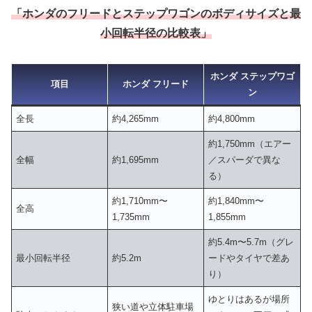
「ホンダ
の
フリードとステップワゴンのボディサイズと最
小回転半径の比較表」
ホンダ ステップワゴ
項目
ホンダ フリード
ン
全長
約4,265mm
約4,800mm
約1,750mm（エアー
全幅
約1,695mm
／スパーダで異な
る）
約1,710mm〜
約1,840mm〜
全高
1,735mm
1,855mm
約5.4m〜5.7m（グレ
最小回転半径
約5.2m
ードやタイヤで差あ
り）
ゆとりはあるが場所
狭い道や立体駐車場