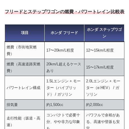
フリードとステップワゴンの燃費・パワートレイン比較表
ホンダ ステップワゴ
項目
ホンダ フリード
ン
燃費（市街地実燃
17〜20km/L程度
12〜15km/L程度
費）
燃費（高速道路実燃
20km/L超えるケース
15〜17km/L程度
費）
あり
1.5Lエンジン + モー
2.0Lエンジン + モー
パワートレイン構成
ター（ハイブリッ
ター（e:HEV） / ガ
ド） / ガソリン
ソリン
排気量
約1,500cc
約2,000cc
コンパクトで必要十
パワフルで余裕があ
走行性能（坂道・高
分、やや非力な印象
る、高速や登坂も安
速）
も
定