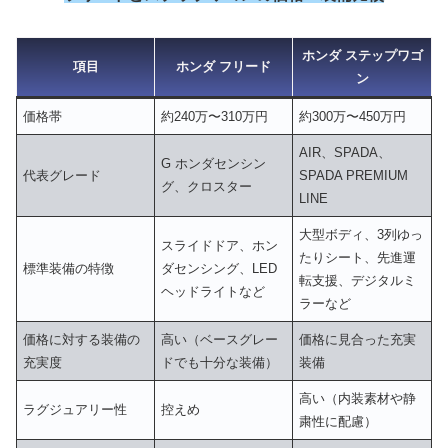
ホンダ ステップワゴ
項目
ホンダ フリード
ン
価格帯
約240万〜310万円
約300万〜450万円
AIR、SPADA、
G ホンダセンシン
代表グレード
SPADA PREMIUM
グ、クロスター
LINE
大型ボディ、3列ゆっ
スライドドア、ホン
たりシート、先進運
標準装備の特徴
ダセンシング、LED
転支援、デジタルミ
ヘッドライトなど
ラーなど
価格に対する装備の
高い（ベースグレー
価格に見合った充実
充実度
ドでも十分な装備）
装備
高い（内装素材や静
ラグジュアリー性
控えめ
粛性に配慮）