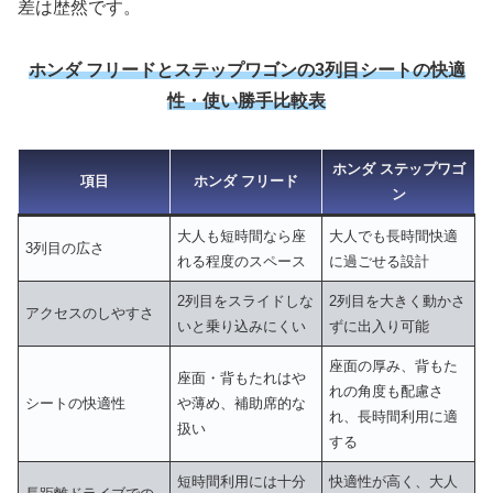
差は歴然です。
ホンダ フリードとステップワゴンの3列目シートの快適
性・使い勝手比較表
ホンダ ステップワゴ
項目
ホンダ フリード
ン
大人も短時間なら座
大人でも長時間快適
3列目の広さ
れる程度のスペース
に過ごせる設計
2列目をスライドしな
2列目を大きく動かさ
アクセスのしやすさ
いと乗り込みにくい
ずに出入り可能
座面の厚み、背もた
座面・背もたれはや
れの角度も配慮さ
シートの快適性
や薄め、補助席的な
れ、長時間利用に適
扱い
する
短時間利用には十分
快適性が高く、大人