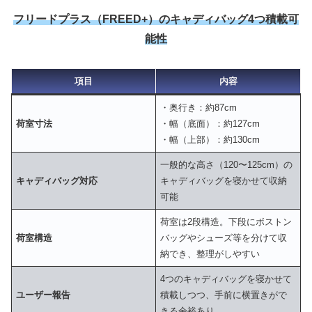
フリードプラス（FREED+）のキャディバッグ4つ積載可
能性
項目
内容
・奥行き：約87cm
荷室寸法
・幅（底面）：約127cm
・幅（上部）：約130cm
一般的な高さ（120〜125cm）の
キャディバッグ対応
キャディバッグを寝かせて収納
可能
荷室は2段構造。下段にボストン
荷室構造
バッグやシューズ等を分けて収
納でき、整理がしやすい
4つのキャディバッグを寝かせて
ユーザー報告
積載しつつ、手前に横置きがで
きる余裕あり