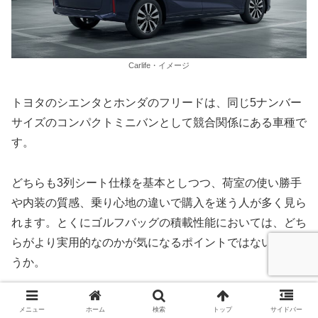
Carlife・イメージ
トヨタのシエンタとホンダのフリードは、同じ5ナンバー
サイズのコンパクトミニバンとして競合関係にある車種で
す。
どちらも3列シート仕様を基本としつつ、荷室の使い勝手
や内装の質感、乗り心地の違いで購入を迷う人が多く見ら
れます。とくにゴルフバッグの積載性能においては、どち
らがより実用的なのかが気になるポイントではないでしょ
うか。
まず、シエンタの荷室サイズは開口幅約1,100mm、奥行
メニュー
ホーム
検索
トップ
サイドバー