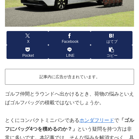
X
Facebook
はてブ
Pocket
LINE
コピー
記事内に広告が含まれています。
ゴルフ仲間とラウンドへ出かけるとき、荷物の悩みといえ
ばゴルフバッグの積載ではないでしょうか。
とくにコンパクトミニバンである
ホンダフリード
で
「ゴル
フにバッグ4つを積めるのか？」
という疑問を持つ方は非
常に多いです。本記事では、そんな悩みを解消すべく、具