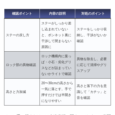
確認ポイント
内容の説明
対処のポイント
ステーがしっかり差
し込まれていない
ステーをしっかり収
ステーの戻し方
と、ボンネット裏に
納し、干渉がないか
干渉して閉まらない
確認
原因に
ロック機構内に葉っ
異物を除去し、必要
ぱ・小石・劣化グリ
ロック部の異物確認
に応じて清掃やグリ
スなどが詰まってい
スアップ
ないかライトで確認
20〜30cmの高さから
高さと落下の力を意
一気に落とす。手で
高さと力加減
識して「カチッ」と
押すだけでは半開き
音を確認
になりやすい