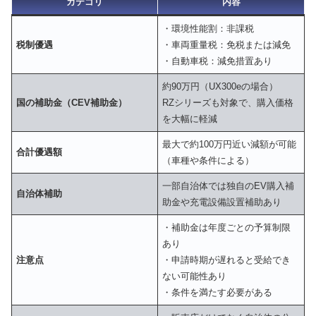
カテゴリ
内容
・環境性能割：非課税
税制優遇
・車両重量税：免税または減免
・自動車税：減免措置あり
約90万円（UX300eの場合）
国の補助金（CEV補助金）
RZシリーズも対象で、購入価格
を大幅に軽減
最大で約100万円近い減額が可能
合計優遇額
（車種や条件による）
一部自治体では独自のEV購入補
自治体補助
助金や充電設備設置補助あり
・補助金は年度ごとの予算制限
あり
注意点
・申請時期が遅れると受給でき
ない可能性あり
・条件を満たす必要がある