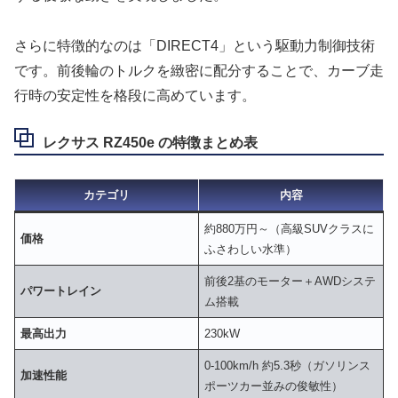
さらに特徴的なのは「DIRECT4」という駆動力制御技術
です。前後輪のトルクを緻密に配分することで、カーブ走
行時の安定性を格段に高めています。
レクサス RZ450e の特徴まとめ表
カテゴリ
内容
約880万円～（高級SUVクラスに
価格
ふさわしい水準）
前後2基のモーター＋AWDシステ
パワートレイン
ム搭載
最高出力
230kW
0-100km/h 約5.3秒（ガソリンス
加速性能
ポーツカー並みの俊敏性）