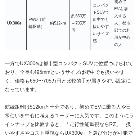
初めて
コンパク
EVを購
トSUVで
約650万
入する
FWD（前
街中でも
UX300e
約512km
～705万
人、都市
輪駆動）
扱いやす
円
部での利
いサイズ
用が中心
感
の人
一方でUX300eは都市型コンパクトSUVに位置づけられて
おり、全長4,495mmというサイズは街中でも扱いやす
く、価格も650〜705万円と比較的手が届きやすい設定に
なっています。
航続距離は512kmと十分であり、初めてEVに乗る人や日
常使いを中心に考えるユーザーに人気です。このようにラ
インナップを比較すると、「走行性能重視ならRZ」「扱
いやすさやコスト重視ならUX300e」と選び分けが可能で