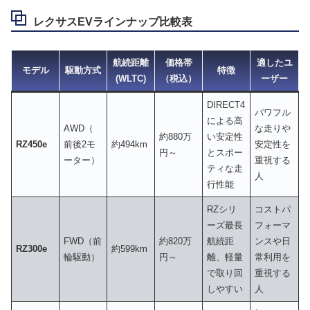
レクサスEVラインナップ比較表
航続距離
価格帯
適したユ
モデル
駆動方式
特徴
(WLTC)
（税込）
ーザー
DIRECT4
パワフル
による高
AWD（
な走りや
約880万
い安定性
RZ450e
前後2モ
約494km
安定性を
円～
とスポー
ーター）
重視する
ティな走
人
行性能
RZシリ
コストパ
ーズ最長
フォーマ
FWD（前
約820万
航続距
ンスや日
RZ300e
約599km
輪駆動）
円～
離、軽量
常利用を
で取り回
重視する
しやすい
人