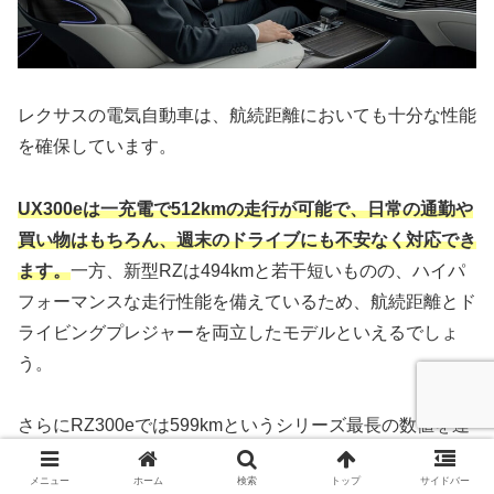
レクサスの電気自動車は、航続距離においても十分な性能
を確保しています。
UX300eは一充電で512kmの走行が可能で、日常の通勤や
買い物はもちろん、週末のドライブにも不安なく対応でき
ます。
一方、新型RZは494kmと若干短いものの、ハイパ
フォーマンスな走行性能を備えているため、航続距離とド
ライビングプレジャーを両立したモデルといえるでしょ
う。
さらにRZ300eでは599kmというシリーズ最長の数値を達
成しており、長距離移動を重視する人にとって安心感があ
メニュー
ホーム
検索
トップ
サイドバー
ります。ただし、航続距離はカタログ値と実走行で差が出