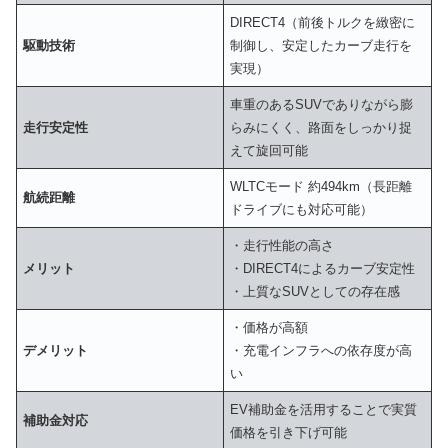
DIRECT4（前後トルクを緻密に
駆動技術
制御し、安定したカーブ走行を
実現）
車重のあるSUVでありながら膨
走行安定性
らみにくく、路面をしっかり捉
えて旋回可能
WLTCモード 約494km（長距離
航続距離
ドライブにも対応可能）
・走行性能の高さ
メリット
・DIRECT4によるカーブ安定性
・上質なSUVとしての存在感
・価格が高額
デメリット
・充電インフラへの依存度が高
い
EV補助金を活用することで実質
補助金対応
価格を引き下げ可能