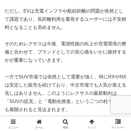
ただし、EVは充電インフラや航続距離の問題が依然とし
て課題であり、長距離利用を重視するユーザーには不安材
料となることも否めません。
そのためレクサスは今後、電池性能の向上や充電環境の整
備と合わせて、ブランドとしての安心感をいかに維持する
かが重要になっていきます。
一方でSUV市場では依然として需要が強く、特にRXやNX
は安定した販売を続けており、中古市場でも人気が衰える
兆しはありません。このようにレクサスの最新動向は
「SUVの拡充」と「電動化推進」という二つの柱で今後
も展開されると見込まれます。
メニュー
まとめ：レクサスのブログについて
ホーム
検索
トップ
サイドバー