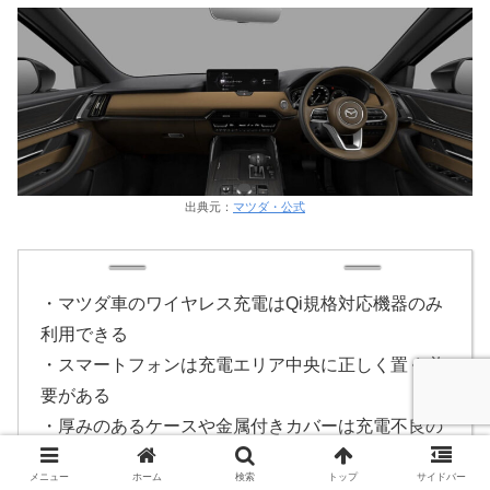
出典元：
マツダ・公式
・マツダ車のワイヤレス充電はQi規格対応機器のみ
利用できる
・スマートフォンは充電エリア中央に正しく置く必
要がある
・厚みのあるケースや金属付きカバーは充電不良の
原因になる
メニュー
ホーム
検索
トップ
サイドバー
・LEDインジケーターの色で充電状態や異常を確認