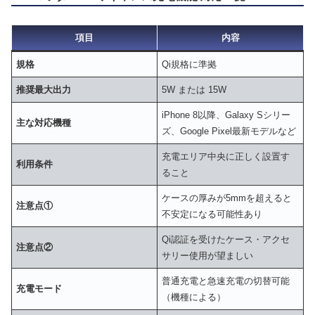
項目
内容
規格
Qi規格に準拠
推奨最大出力
5W または 15W
iPhone 8以降、Galaxy Sシリー
主な対応機種
ズ、Google Pixel最新モデルなど
充電エリア中央に正しく設置す
利用条件
ること
ケースの厚みが5mmを超えると
注意点①
不安定になる可能性あり
Qi認証を受けたケース・アクセ
注意点②
サリー使用が望ましい
普通充電と急速充電の切替可能
充電モード
（機種による）