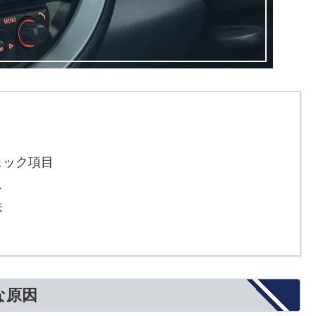
ェック項目
ス
味
な原因