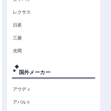
レクサス
日産
三菱
光岡
国外メーカー
アウディ
アバルト