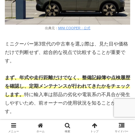
出典元：
MINI COOPER・公式
ミニクーパー第3世代の中古車を選ぶ際は、見た目や価格
だけで判断せず、総合的な視点で比較することが重要で
す。
まず、年式や走行距離だけでなく、整備記録簿や点検履歴
を確認し、定期メンテナンスが行われてきたかをチェック
します。
特に輸入車は部品の劣化や電装系の不具合が発生
しやすいため、前オーナーの使用状況を知ることが重要で
す。
次に、試乗を行いエンジン音や振動、ブレーキの効き具
メニュー
ホーム
検索
トップ
サイドバー