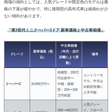
相場の傾向としては、人気グレードや限定色のモデルは価
格の下落が緩やかで、特に後期型の高年式車は値崩れが少
ない傾向があります。
「第3世代ミニクーパー3ドア 新車価格と中古車相場」
中古車相場
新車価格（税
（年式・走行
グレード
備考
込）
距離により変
動）
前期型：200万
エントリーモ
円台前半〜
デル。中古は
クーパーC
約399万円〜
中期・後期
比較的安価に
型：250〜320
入手可能
万円程度
人気グレー
300〜400万円
ド。スポーテ