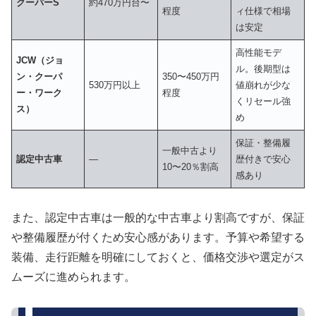
クーパーS
約470万円台〜
程度
ィ仕様で相場
は安定
高性能モデ
JCW（ジョ
ル。後期型は
ン・クーパ
350〜450万円
530万円以上
値崩れが少な
ー・ワーク
程度
くリセール強
ス）
め
保証・整備履
一般中古より
認定中古車
―
歴付きで安心
10〜20％割高
感あり
また、認定中古車は一般的な中古車より割高ですが、保証
や整備履歴が付くため安心感があります。予算や希望する
装備、走行距離を明確にしておくと、価格交渉や選定がス
ムーズに進められます。