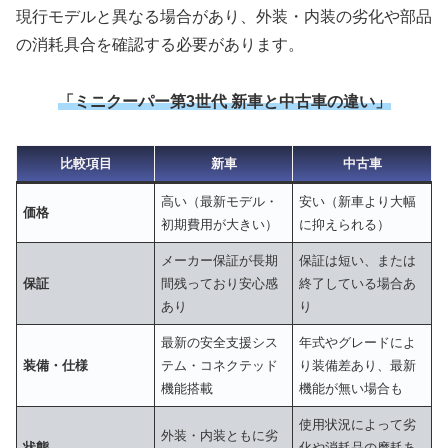
現行モデルと異なる場合があり、外装・内装の劣化や部品
の消耗具合を確認する必要があります。
「ミニクーパー第3世代 新車と中古車の違い」
比較項目
新車
中古車
高い（最新モデル・
安い（新車より大幅
価格
初期費用が大きい）
に抑えられる）
メーカー保証が長期
保証は短い、または
保証
間残っており安心感
終了している場合あ
あり
り
最新の安全支援シス
年式やグレードによ
装備・仕様
テム・コネクテッド
り装備差あり、最新
機能搭載
機能が無い場合も
使用状況によって劣
外装・内装ともに劣
状態
化や消耗品の摩耗あ