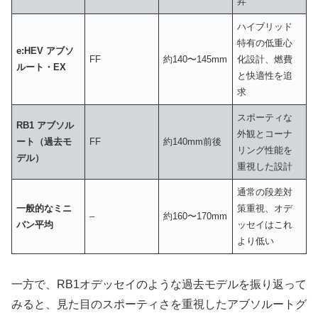
昇
ハイブリッド
特有の低重心
e:HEV アブソ
FF
約140〜145mm
化設計、燃費
ルート・EX
と快適性を追
求
スポーティな
RB1 アブソル
外観とコーナ
ート（過去モ
FF
約140mm前後
リング性能を
デル）
重視した設計
通常の段差対
一般的なミニ
策重視、オデ
–
約160〜170mm
バン平均
ッセイはこれ
より低い
一方で、RB1オデッセイのような過去モデルを振り返って
みると、見た目のスポーティさを重視したアブソルートグ