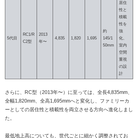
居住
性と
積載
性を
約
強
RC1/R
2013
5代目
4,835
1,820
1,695
145/1
化、
C2型
年〜
50mm
室内
空間
重視
の設
計
さらに、RC型（2013年〜）に至っては、全長4,835mm、
全幅1,820mm、全高1,695mmへと変化し、ファミリーカ
ーとしての居住性と積載性を両立させる方向へ進化しまし
た。
最低地上高についても、世代ごとに細かく調整されてお