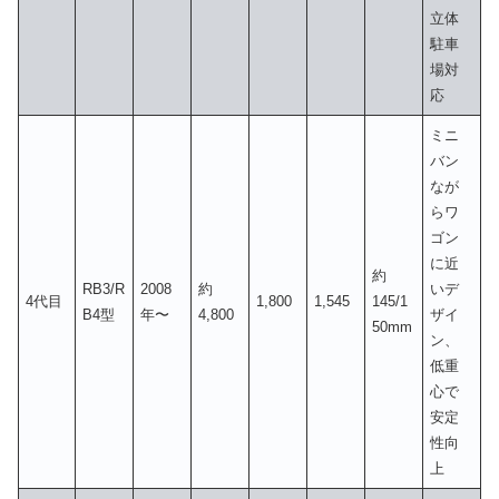
立体
駐車
場対
応
ミニ
バン
なが
らワ
ゴン
に近
約
RB3/R
2008
約
いデ
4代目
1,800
1,545
145/1
B4型
年〜
4,800
ザイ
50mm
ン、
低重
心で
安定
性向
上