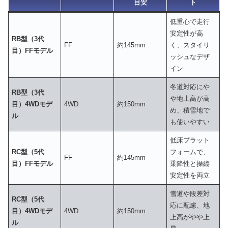
目安
ト
低重心で走行
安定性が高
RB型（3代
FF
約145mm
く、スタイリ
目）FFモデル
ッシュなデザ
イン
冬道対応にや
RB型（3代
や地上高が高
目）4WDモデ
4WD
約150mm
め、積雪地で
ル
も使いやすい
低床プラット
RC型（5代
フォームで、
FF
約145mm
目）FFモデル
乗降性と操縦
安定性を両立
雪道や段差対
RC型（5代
応に配慮、地
目）4WDモデ
4WD
約150mm
上高がやや上
ル