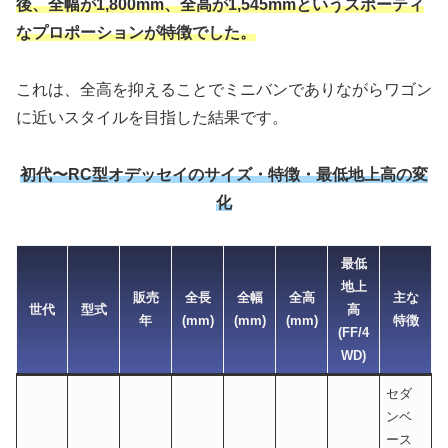
後、全幅が1,800mm、全高が1,545mmというスポーティ
なプロポーションが特徴でした。
これは、全高を抑えることでミニバンでありながらワゴン
に近いスタイルを目指した結果です。
初代〜RC型オデッセイのサイズ・特徴・最低地上高の変
化
最低
地上
販売
全長
全幅
全高
主な
世代
型式
高
年
(mm)
(mm)
(mm)
特徴
(FF/4
WD)
セダ
ンベ
ース