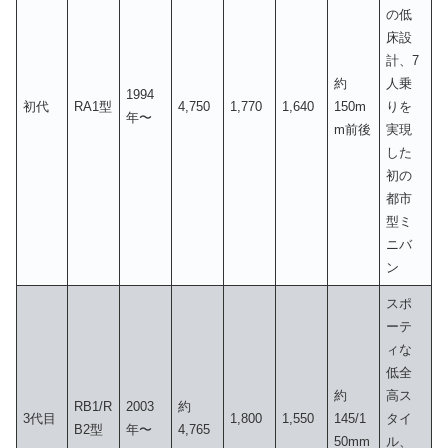
の低
床設
計、7
約
人乗
1994
初代
RA1型
4,750
1,770
1,640
150m
りを
年〜
m前後
実現
した
初の
都市
型ミ
ニバ
ン
スポ
ーテ
ィな
低全
約
高ス
RB1/R
2003
約
3代目
1,800
1,550
145/1
タイ
B2型
年〜
4,765
50mm
ル、