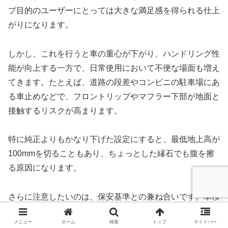
プ目的のユーザーにとっては大きな満足感を得られる仕上
がりになります。
しかし、これを行うと車の重心が下がり、ハンドリング性
能が向上する一方で、日常使用において不便な場面も増え
てきます。たとえば、道路の段差やコンビニの駐車場にあ
る車止めなどで、フロントリップやマフラー下部が地面と
接触するリスクが高まります。
特に純正よりもかなり下げた設定にすると、最低地上高が
100mmを切ることもあり、ちょっとした縁石でも腹を擦
る原因になります。
さらに注意したいのは、保安基準との兼ね合いです。車検
においては最低地上高90mm以上が必要条件とされてお
メニュー
ホーム
検索
トップ
サイドバー
り、それを下回ると不適合となります。もちろん、実際の