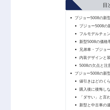
目
プジョー5008の
プジョー5008
フルモデルチェ
新型5008の価
兄弟車・プジョー
内装デザインと
5008の欠点と注
プジョー5008の
値引きはどのく
購入後に後悔し
「ダサい」と言
新型と中古車の