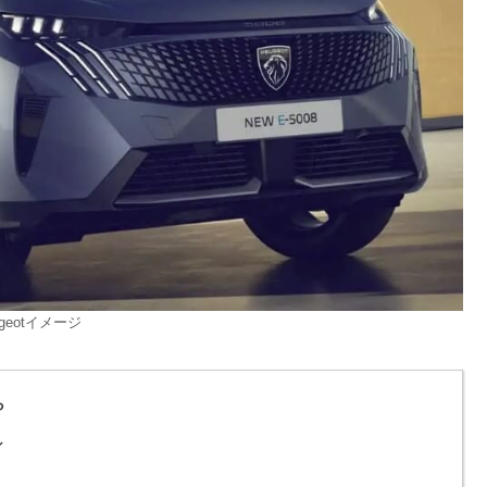
ugeotイメージ
？
ン