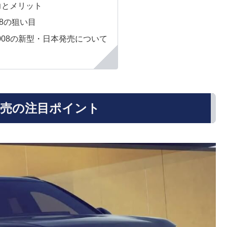
力とメリット
08の狙い目
008の新型・日本発売について
発売の注目ポイント