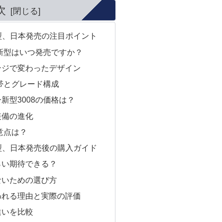
次
新型、日本発売の注目ポイント
の新型はいつ発売ですか？
ンジで変わったデザイン
格帯とグレード構成
新型3008の価格は？
装備の進化
意点は？
新型、日本発売後の購入ガイド
らい期待できる？
ないための選び方
われる理由と実際の評価
違いを比較