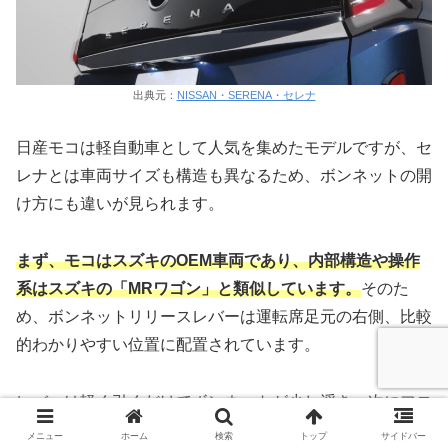
出典元：
NISSAN・SERENA・セレナ
日産モコは軽自動車として人気を集めたモデルですが、セ
レナとは車両サイズも構造も異なるため、ボンネットの開
け方にも違いが見られます。
まず、モコはスズキのOEM車両であり、内部構造や操作
系はスズキの「MRワゴン」と類似しています。
そのた
め、ボンネットリリースレバーは運転席足元の右側、比較
的わかりやすい位置に配置されています。
レバーは軽く引くだけでボンネットが少し浮き、次にフロ
ント中央のロックレバーを押し上げることで完全に開ける
メニュー
ホーム
検索
トップ
サイドバー