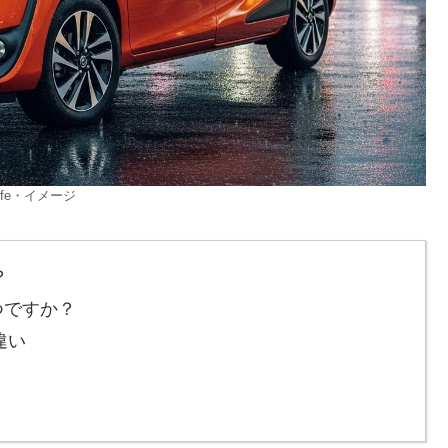
rlife・イメージ
？
つですか？
違い