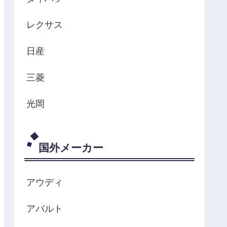
レクサス
日産
三菱
光岡
国外メーカー
アウディ
アバルト