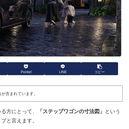
Pocket
LINE
コピー
告が含まれています。
いる方にとって、
「ステップワゴンの寸法図」
という
ップと言えます。