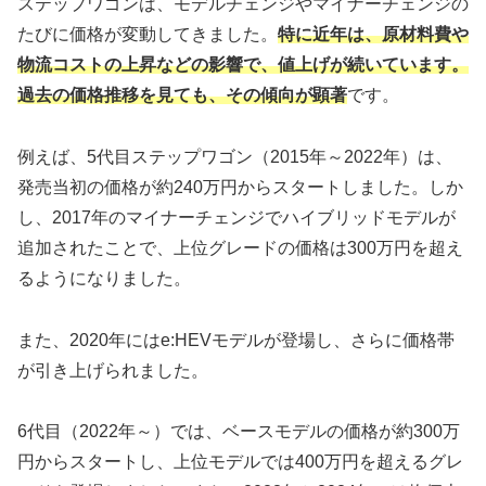
ステップワゴンは、モデルチェンジやマイナーチェンジの
たびに価格が変動してきました。
特に近年は、原材料費や
物流コストの上昇などの影響で、値上げが続いています。
過去の価格推移を見ても、その傾向が顕著
です。
例えば、5代目ステップワゴン（2015年～2022年）は、
発売当初の価格が約240万円からスタートしました。しか
し、2017年のマイナーチェンジでハイブリッドモデルが
追加されたことで、上位グレードの価格は300万円を超え
るようになりました。
また、2020年にはe:HEVモデルが登場し、さらに価格帯
が引き上げられました。
6代目（2022年～）では、ベースモデルの価格が約300万
円からスタートし、上位モデルでは400万円を超えるグレ