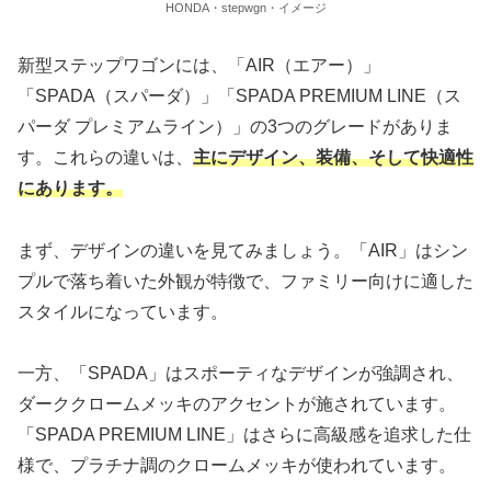
HONDA・stepwgn・イメージ
新型ステップワゴンには、「AIR（エアー）」
「SPADA（スパーダ）」「SPADA PREMIUM LINE（ス
パーダ プレミアムライン）」の3つのグレードがありま
す。これらの違いは、
主にデザイン、装備、そして快適性
にあります。
まず、デザインの違いを見てみましょう。「AIR」はシン
プルで落ち着いた外観が特徴で、ファミリー向けに適した
スタイルになっています。
一方、「SPADA」はスポーティなデザインが強調され、
ダーククロームメッキのアクセントが施されています。
「SPADA PREMIUM LINE」はさらに高級感を追求した仕
様で、プラチナ調のクロームメッキが使われています。