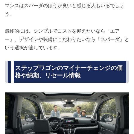
マンスはスパーダのほうが良いと感じる人もいるでしょ
う。
最終的には、シンプルでコストを抑えたいなら「エア
ー」、デザインや装備にこだわりたいなら「スパーダ」と
いう選択が適しています。
ステップワゴンのマイナーチェンジの価
格や納期、リセール情報