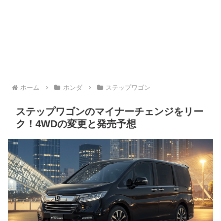
ホーム
ホンダ
ステップワゴン
ステップワゴンのマイナーチェンジをリー
ク！4WDの変更と発売予想