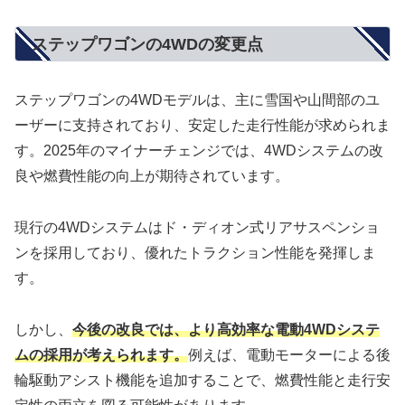
ステップワゴンの4WDの変更点
ステップワゴンの4WDモデルは、主に雪国や山間部のユ
ーザーに支持されており、安定した走行性能が求められま
す。2025年のマイナーチェンジでは、4WDシステムの改
良や燃費性能の向上が期待されています。
現行の4WDシステムはド・ディオン式リアサスペンショ
ンを採用しており、優れたトラクション性能を発揮しま
す。
しかし、
今後の改良では、より高効率な電動4WDシステ
ムの採用が考えられます。
例えば、電動モーターによる後
輪駆動アシスト機能を追加することで、燃費性能と走行安