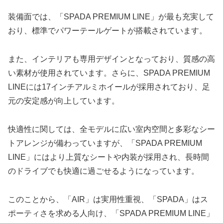
装備面では、「SPADA PREMIUM LINE」が最も充実して
おり、標準でパワーテールゲートが搭載されています。
また、インテリアも専用デザインとなっており、質感の高
い素材が使用されています。さらに、SPADA PREMIUM
LINEには17インチアルミホイールが採用されており、足
元の安定感が向上しています。
快適性に関しては、全モデルに広い室内空間と多彩なシー
トアレンジが備わっていますが、「SPADA PREMIUM
LINE」にはより上質なシートや内装が採用され、長時間
のドライブでも快適に過ごせるようになっています。
このことから、「AIR」は実用性重視、「SPADA」はス
ポーティさを求める人向け、「SPADA PREMIUM LINE」