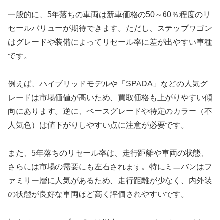
一般的に、5年落ちの車両は新車価格の50～60％程度のリ
セールバリューが期待できます。ただし、ステップワゴン
はグレードや装備によってリセール率に差が出やすい車種
です。
例えば、ハイブリッドモデルや「SPADA」などの人気グ
レードは市場価値が高いため、買取価格も上がりやすい傾
向にあります。逆に、ベースグレードや特定のカラー（不
人気色）は値下がりしやすい点に注意が必要です。
また、5年落ちのリセール率は、走行距離や車両の状態、
さらには市場の需要にも左右されます。特にミニバンはフ
ァミリー層に人気があるため、走行距離が少なく、内外装
の状態が良好な車両ほど高く評価されやすいです。