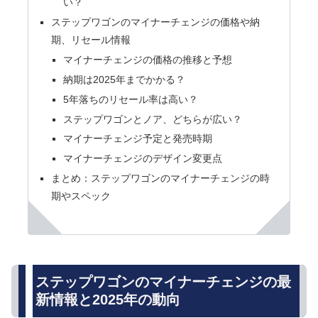
い？
ステップワゴンのマイナーチェンジの価格や納
期、リセール情報
マイナーチェンジの価格の推移と予想
納期は2025年までかかる？
5年落ちのリセール率は高い？
ステップワゴンとノア、どちらが広い？
マイナーチェンジ予定と発売時期
マイナーチェンジのデザイン変更点
まとめ：ステップワゴンのマイナーチェンジの時
期やスペック
ステップワゴンのマイナーチェンジの最
新情報と2025年の動向