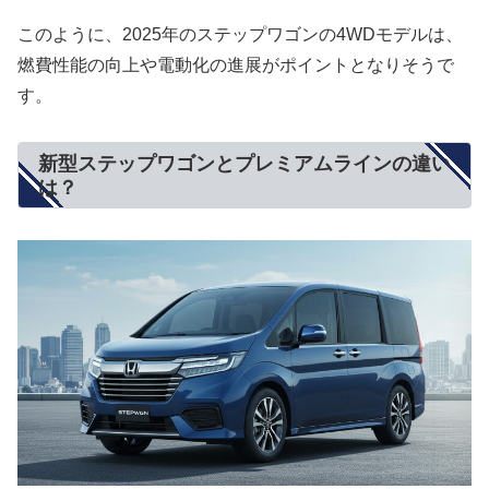
このように、2025年のステップワゴンの4WDモデルは、
燃費性能の向上や電動化の進展がポイントとなりそうで
す。
新型ステップワゴンとプレミアムラインの違い
は？