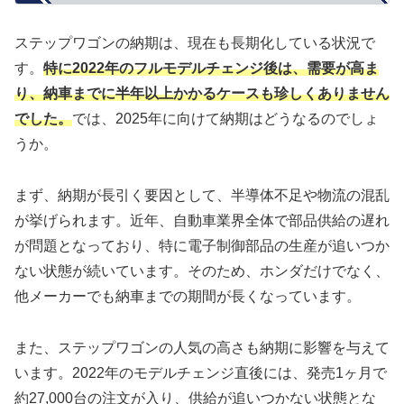
ステップワゴンの納期は、現在も長期化している状況で
す。
特に2022年のフルモデルチェンジ後は、需要が高ま
り、納車までに半年以上かかるケースも珍しくありません
でした。
では、2025年に向けて納期はどうなるのでしょ
うか。
まず、納期が長引く要因として、半導体不足や物流の混乱
が挙げられます。近年、自動車業界全体で部品供給の遅れ
が問題となっており、特に電子制御部品の生産が追いつか
ない状態が続いています。そのため、ホンダだけでなく、
他メーカーでも納車までの期間が長くなっています。
また、ステップワゴンの人気の高さも納期に影響を与えて
います。2022年のモデルチェンジ直後には、発売1ヶ月で
約27,000台の注文が入り、供給が追いつかない状態とな