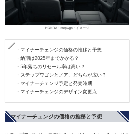
HONDA・stepwgn・イメージ
・マイナーチェンジの価格の推移と予想
・納期は2025年までかかる？
・5年落ちのリセール率は高い？
・ステップワゴンとノア、どちらが広い？
・マイナーチェンジ予定と発売時期
・マイナーチェンジのデザイン変更点
マイナーチェンジの価格の推移と予想