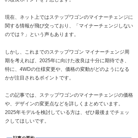
現在、ネット上ではステップワゴンのマイナーチェンジに
関する情報が飛び交っており、「マイナーチェンジしない
のでは？」という声もあります。
しかし、これまでのステップワゴン マイナーチェンジ周
期を考えれば、2025年に向けた改良は十分に期待でき、
特に、4WDの仕様変更や、価格の変動がどのようになる
かが注目されるポイントです。
この記事では、ステップワゴンのマイナーチェンジの価格
や、デザインの変更点などを詳しくまとめています。
2025年モデルを検討している方は、ぜひ最後までチェッ
クしてほしいです。