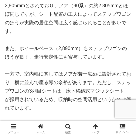
2,805mmとされており、ノア（90系）の約2,805mmとほ
ぼ同じですが、シート配置の工夫によってステップワゴン
のほうが実際の居住空間は広く感じられることが多いで
す。
また、ホイールベース（2,890mm）もステップワゴンの
ほうが長く、走行安定性にも寄与しています。
一方で、室内幅に関してはノアが若干広めに設計されてお
り、横に並んで座る際の余裕があります。ただし、ステッ
プワゴンの3列目シートは「床下格納式マジックシート」
が採用されているため、収納時の空間活用という点では優
れています。
乗り降りのしやすさに関しても、ステップワゴンの「わく
メニュー
ホーム
検索
トップ
サイドバー
わくゲート」がポイントでしたが、6代目モデルからは一