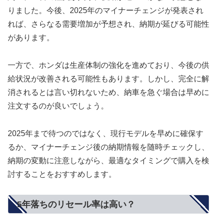
りました。今後、2025年のマイナーチェンジが発表され
れば、さらなる需要増加が予想され、納期が延びる可能性
があります。
一方で、ホンダは生産体制の強化を進めており、今後の供
給状況が改善される可能性もあります。しかし、完全に解
消されるとは言い切れないため、納車を急ぐ場合は早めに
注文するのが良いでしょう。
2025年まで待つのではなく、現行モデルを早めに確保す
るか、マイナーチェンジ後の納期情報を随時チェックし、
納期の変動に注意しながら、最適なタイミングで購入を検
討することをおすすめします。
5年落ちのリセール率は高い？