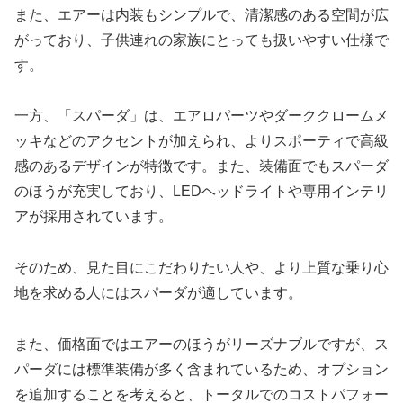
また、エアーは内装もシンプルで、清潔感のある空間が広
がっており、子供連れの家族にとっても扱いやすい仕様で
す。
一方、「スパーダ」は、エアロパーツやダーククロームメ
ッキなどのアクセントが加えられ、よりスポーティで高級
感のあるデザインが特徴です。また、装備面でもスパーダ
のほうが充実しており、LEDヘッドライトや専用インテリ
アが採用されています。
そのため、見た目にこだわりたい人や、より上質な乗り心
地を求める人にはスパーダが適しています。
また、価格面ではエアーのほうがリーズナブルですが、ス
パーダには標準装備が多く含まれているため、オプション
を追加することを考えると、トータルでのコストパフォー