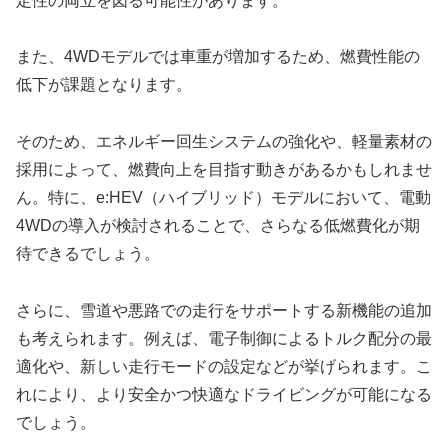
定性の両立を図る可能性があります。
また、4WDモデルでは車重が増加するため、燃費性能の
低下が課題となります。
そのため、エネルギー回生システムの強化や、軽量素材の
採用によって、燃費向上を目指す動きがあるかもしれませ
ん。特に、e:HEV（ハイブリッド）モデルにおいて、電動
4WDの導入が検討されることで、さらなる低燃費化が期
待できるでしょう。
さらに、雪道や悪路での走行をサポートする新機能の追加
も考えられます。例えば、電子制御によるトルク配分の最
適化や、新しい走行モードの設定などが挙げられます。こ
れにより、より安全かつ快適なドライビングが可能になる
でしょう。