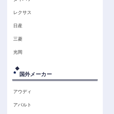
レクサス
日産
三菱
光岡
国外メーカー
アウディ
アバルト