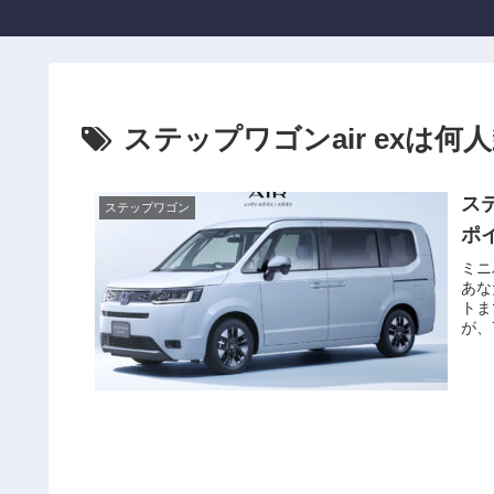
ステップワゴンair exは何
ス
ステップワゴン
ポ
ミニ
あな
トま
が、