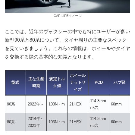
CAR LIFEイメージ
ここでは、近年のヴォクシーの中でも特にユーザーが多い
新型90系と80系について、タイヤ周りの主要なスペック
を見ていきましょう。これらの情報は、ホイールやタイヤ
を交換する際の基本的な知識となります。
ホイール
主な生産
規定トル
型式
ナットサ
PCD
ハブ径
時期
ク値
イズ
114.3mm
90系
2022年～
103N・m
21HEX
60mm
/ 5穴
2014年～
114.3mm
80系
103N・m
21HEX
60mm
2021年
/ 5穴