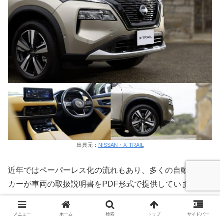
出典元：
NISSAN・X-TRAIL
近年ではペーパーレス化の流れもあり、多くの自動車メー
カーが車両の取扱説明書をPDF形式で提供しています。
日産エクストレイルT33もその例外ではなく、公式ウェブ
メニュー
ホーム
検索
トップ
サイドバー