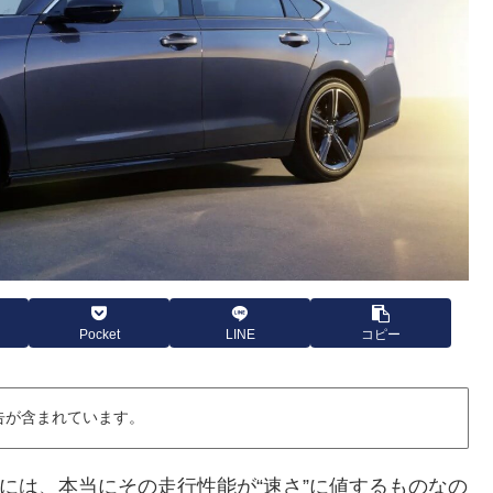
Pocket
LINE
コピー
告が含まれています。
には、本当にその走行性能が“速さ”に値するものなの