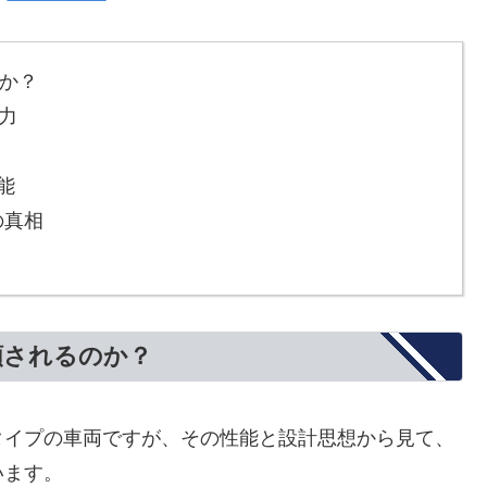
か？
力
能
の真相
類されるのか？
タイプの車両ですが、その性能と設計思想から見て、
います。