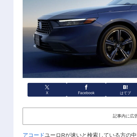
X
Facebook
はてブ
記事内に広
アコード
ユーロRが速いと検索している方の中