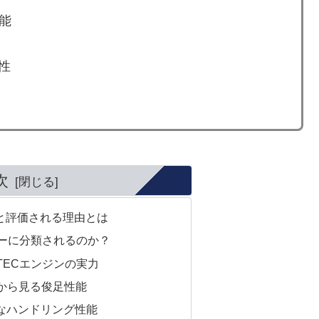
能
性
次
と評価される理由とは
ーに分類されるのか？
TECエンジンの実力
イムから見る俊足性能
快なハンドリング性能