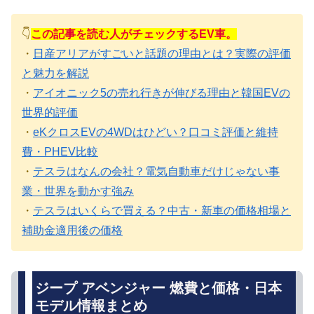
👇
この記事を読む人がチェックするEV車。
・
日産アリアがすごいと話題の理由とは？実際の評価
と魅力を解説
・
アイオニック5の売れ行きが伸びる理由と韓国EVの
世界的評価
・
eKクロスEVの4WDはひどい？口コミ評価と維持
費・PHEV比較
・
テスラはなんの会社？電気自動車だけじゃない事
業・世界を動かす強み
・
テスラはいくらで買える？中古・新車の価格相場と
補助金適用後の価格
ジープ アベンジャー 燃費と価格・日本
モデル情報まとめ