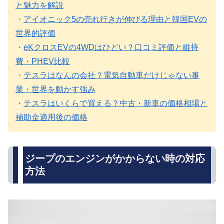
と魅力を解説
・
アイオニック5の売れ行きが伸びる理由と韓国EVの
世界的評価
・
eKクロスEVの4WDはひどい？口コミ評価と維持
費・PHEV比較
・
テスラはなんの会社？電気自動車だけじゃない事
業・世界を動かす強み
・
テスラはいくらで買える？中古・新車の価格相場と
補助金適用後の価格
ジープのエンジンがかからない時の対応
方法